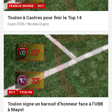
FRANCE-MONDE
RCT
Toulon à Castres pour finir le Top 14
6 juin 2026
Nicolas Dupre
RCT
TOULON
Toulon signe un baroud d’honneur face à l’UBB
à Mayol