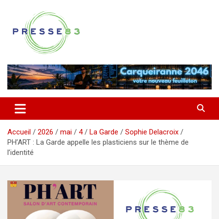
Aller
au
contenu
Comprendre ce qui se joue vraiment dans le Var
Presse 83
Accueil
2026
mai
4
La Garde
Sophie Delacroix
PH’ART : La Garde appelle les plasticiens sur le thème de
l’identité