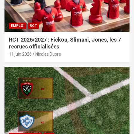
EMPLOI
RCT
RCT 2026/2027 : Fickou, Slimani, Jones, les 7
recrues officialisées
11 juin 2026
Nicolas Dupre