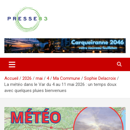
Aller
au
contenu
Comprendre ce qui se joue vraiment dans le Var
Presse 83
Accueil
2026
mai
4
Ma Commune
Sophie Delacroix
La météo dans le Var du 4 au 11 mai 2026 : un temps doux
avec quelques pluies bienvenues