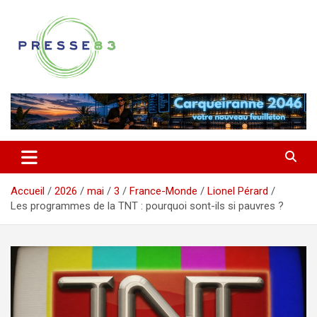
Aller
au
contenu
Comprendre ce qui se joue vraiment dans le Var
Presse 83
Accueil
2026
mai
3
France-Monde
Lionel Pérard
Les programmes de la TNT : pourquoi sont-ils si pauvres ?