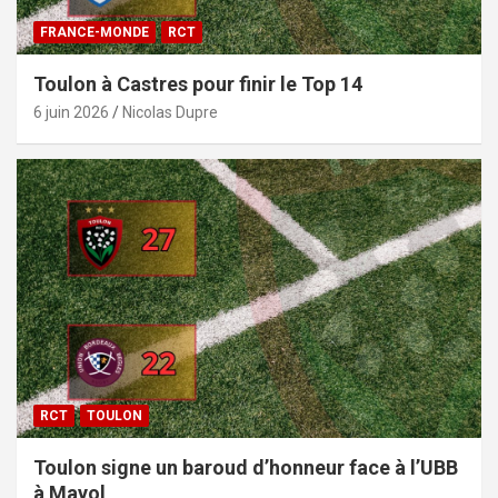
FRANCE-MONDE
RCT
Toulon à Castres pour finir le Top 14
6 juin 2026
Nicolas Dupre
RCT
TOULON
Toulon signe un baroud d’honneur face à l’UBB
à Mayol