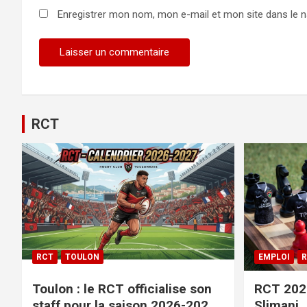
Enregistrer mon nom, mon e-mail et mon site dans le 
RCT
RCT
TOULON
EMPLOI
R
Toulon : le RCT officialise son
RCT 2026
staff pour la saison 2026-2027+
Slimani,