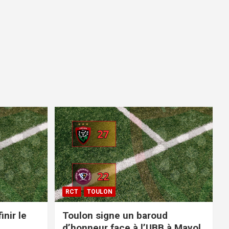
RCT
TOULON
inir le
Toulon signe un baroud
d’honneur face à l’UBB à Mayol