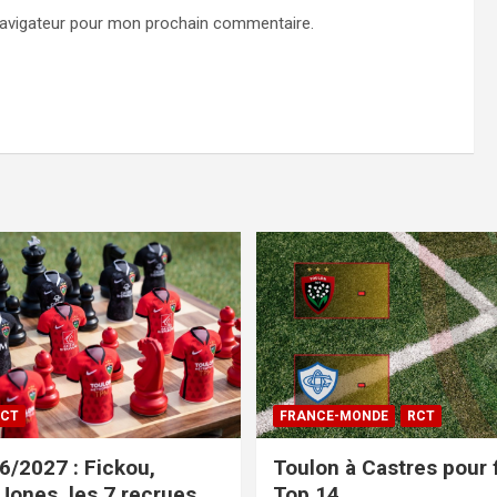
navigateur pour mon prochain commentaire.
CT
FRANCE-MONDE
RCT
/2027 : Fickou,
Toulon à Castres pour f
 Jones, les 7 recrues
Top 14