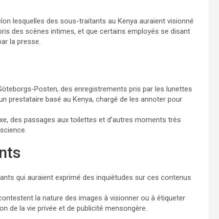
on lesquelles des sous-traitants au Kenya auraient visionné
is des scènes intimes, et que certains employés se disant
par la presse.
öteborgs-Posten, des enregistrements pris par les lunettes
 un prestataire basé au Kenya, chargé de les annoter pour
exe, des passages aux toilettes et d’autres moments très
nscience.
nts
itants qui auraient exprimé des inquiétudes sur ces contenus
 contestent la nature des images à visionner ou à étiqueter
ion de la vie privée et de publicité mensongère.