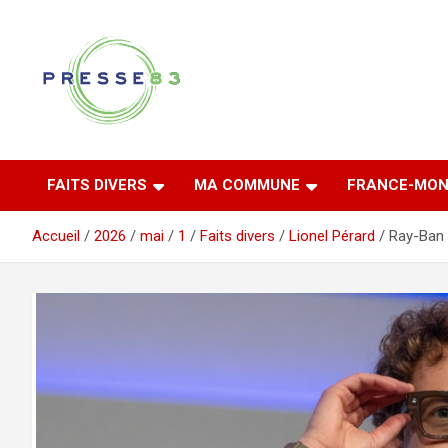
Aller
au
contenu
Comprendre ce qui se joue vraiment dans le Var
Presse 83
FAITS DIVERS
MA COMMUNE
FRANCE-MON
Accueil
2026
mai
1
Faits divers
Lionel Pérard
Ray-Ban 