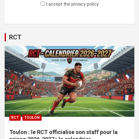
I accept the privacy policy
RCT
RCT
TOULON
Toulon : le RCT officialise son staff pour la