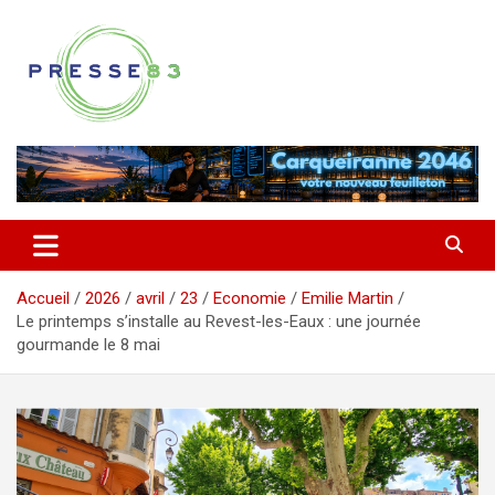
Aller
au
contenu
Comprendre ce qui se joue vraiment dans le Var
Presse 83
Accueil
2026
avril
23
Economie
Emilie Martin
Le printemps s’installe au Revest-les-Eaux : une journée
gourmande le 8 mai