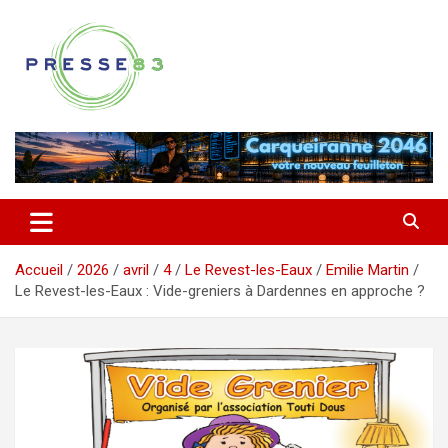
Aller
au
contenu
Comprendre ce qui se joue vraiment dans le Var
Presse 83
Accueil
2026
avril
4
Le Revest-les-Eaux
Emilie Martin
Le Revest-les-Eaux : Vide-greniers à Dardennes en approche ?