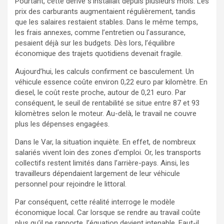
Pourtant, cette dérive s’installait depuis plusieurs mois. Les
prix des carburants augmentaient régulièrement, tandis
que les salaires restaient stables. Dans le même temps,
les frais annexes, comme l’entretien ou l’assurance,
pesaient déjà sur les budgets. Dès lors, l’équilibre
économique des trajets quotidiens devenait fragile.
Aujourd’hui, les calculs confirment ce basculement. Un
véhicule essence coûte environ 0,22 euro par kilomètre. En
diesel, le coût reste proche, autour de 0,21 euro. Par
conséquent, le seuil de rentabilité se situe entre 87 et 93
kilomètres selon le moteur. Au-delà, le travail ne couvre
plus les dépenses engagées.
Dans le Var, la situation inquiète. En effet, de nombreux
salariés vivent loin des zones d’emploi. Or, les transports
collectifs restent limités dans l’arrière-pays. Ainsi, les
travailleurs dépendaient largement de leur véhicule
personnel pour rejoindre le littoral.
Par conséquent, cette réalité interroge le modèle
économique local. Car lorsque se rendre au travail coûte
plus qu’il ne rapporte, l’équation devient intenable. Faut-il