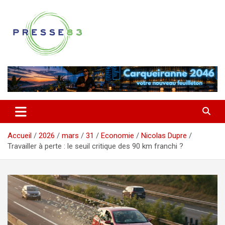
Aller
au
contenu
Comprendre ce qui se joue vraiment dans le Var
Presse 83
Accueil
2026
mars
31
Economie
Nicolas Dupre
Travailler à perte : le seuil critique des 90 km franchi ?