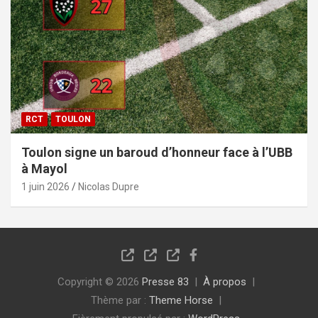
RCT
TOULON
Toulon signe un baroud d’honneur face à l’UBB
à Mayol
1 juin 2026
Nicolas Dupre
Copyright © 2026
Presse 83
À propos
Thème par :
Theme Horse