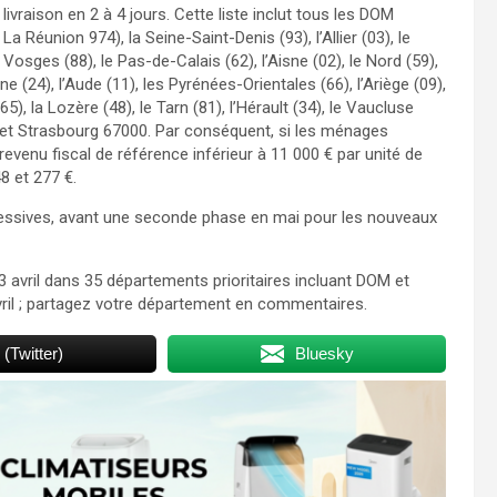
ivraison en 2 à 4 jours. Cette liste inclut tous les DOM
Réunion 974), la Seine-Saint-Denis (93), l’Allier (03), le
s Vosges (88), le Pas-de-Calais (62), l’Aisne (02), le Nord (59),
e (24), l’Aude (11), les Pyrénées-Orientales (66), l’Ariège (09),
), la Lozère (48), le Tarn (81), l’Hérault (34), le Vaucluse
et Strasbourg 67000. Par conséquent, si les ménages
 le revenu fiscal de référence inférieur à 11 000 € par unité de
8 et 277 €.
cessives, avant une seconde phase en mai pour les nouveaux
3 avril dans 35 départements prioritaires incluant DOM et
vril ; partagez votre département en commentaires.
 (Twitter)
Bluesky