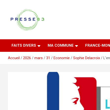
Aller
au
contenu
Comprendre ce qui se joue vraiment dans le Var
Presse 83
FAITS DIVERS
MA COMMUNE
FRANCE-MON
Accueil
2026
mars
31
Economie
Sophie Delacroix
L’en