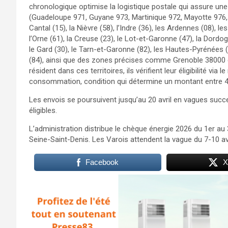
chronologique optimise la logistique postale qui assure une l
(Guadeloupe 971, Guyane 973, Martinique 972, Mayotte 976, La 
Cantal (15), la Nièvre (58), l’Indre (36), les Ardennes (08), le
l’Orne (61), la Creuse (23), le Lot-et-Garonne (47), la Dordogn
le Gard (30), le Tarn-et-Garonne (82), les Hautes-Pyrénées (65
(84), ainsi que des zones précises comme Grenoble 38000 
résident dans ces territoires, ils vérifient leur éligibilité via
consommation, condition qui détermine un montant entre 4
Les envois se poursuivent jusqu’au 20 avril en vagues suc
éligibles.
L’administration distribue le chèque énergie 2026 du 1er au 
Seine-Saint-Denis. Les Varois attendent la vague du 7-10 a
Facebook
X