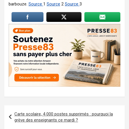
barbouze.
Source
1
Source
2
Source
3
Navigation
Carte scolaire, 4 000 postes supprimés : pourquoi la
de
grève des enseignants ce mardi ?
l’article