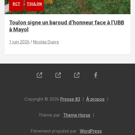
RCT
TOULON
Toulon signe un baroud d’honneur face à l’UBB
à Mayol
1 juin 2026
Nicolas Dupre
Copyright © 2026
Presse 83
À propos
Thème par :
Theme Horse
Fièrement propulsé par :
WordPress