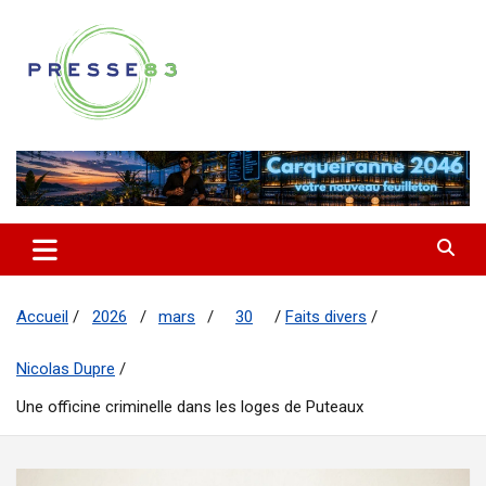
Aller au
contenu
Comprendre ce qui se joue vraiment dans le Var
Presse 83
Accueil
2026
mars
30
Faits divers
Nicolas Dupre
Une officine criminelle dans les loges de Puteaux