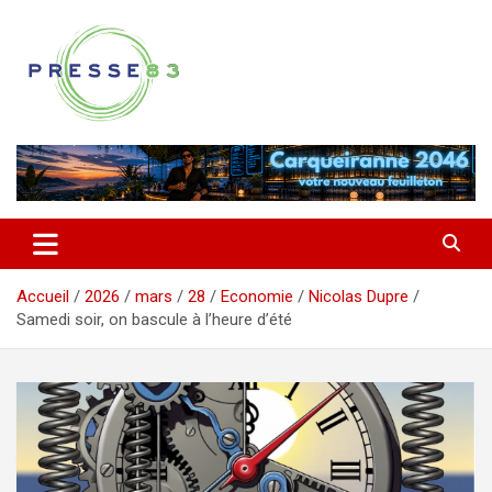
Aller
au
contenu
Comprendre ce qui se joue vraiment dans le Var
Presse 83
Accueil
2026
mars
28
Economie
Nicolas Dupre
Samedi soir, on bascule à l’heure d’été