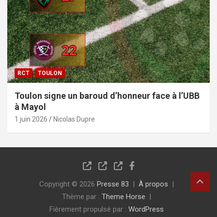
RCT
TOULON
Toulon signe un baroud d’honneur face à l’UBB
à Mayol
1 juin 2026
Nicolas Dupre
Copyright © 2026
Presse 83
À propos
Thème par :
Theme Horse
Fièrement propulsé par :
WordPress