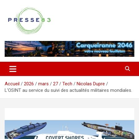
Aller
au
contenu
Comprendre ce qui se joue vraiment dans le Var
Presse 83
Accueil
2026
mars
27
Tech
Nicolas Dupre
L’OSINT au service du suivi des actualités militaires mondiales.