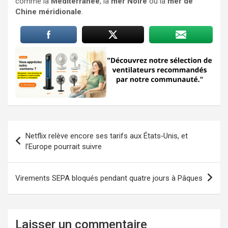
comme la
Méditerranée
, la
mer Noire
ou la
mer de
Chine méridionale
.
Navigation
Netflix relève encore ses tarifs aux États‑Unis, et
de
l’Europe pourrait suivre
l’article
Virements SEPA bloqués pendant quatre jours à Pâques
Laisser un commentaire