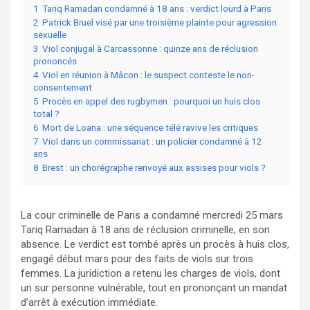
1
Tariq Ramadan condamné à 18 ans : verdict lourd à Paris
2
Patrick Bruel visé par une troisième plainte pour agression
sexuelle
3
Viol conjugal à Carcassonne : quinze ans de réclusion
prononcés
4
Viol en réunion à Mâcon : le suspect conteste le non-
consentement
5
Procès en appel des rugbymen : pourquoi un huis clos
total ?
6
Mort de Loana : une séquence télé ravive les critiques
7
Viol dans un commissariat : un policier condamné à 12
ans
8
Brest : un chorégraphe renvoyé aux assises pour viols ?
La cour criminelle de Paris a condamné mercredi 25 mars
Tariq Ramadan à 18 ans de réclusion criminelle, en son
absence. Le verdict est tombé après un procès à huis clos,
engagé début mars pour des faits de viols sur trois
femmes. La juridiction a retenu les charges de viols, dont
un sur personne vulnérable, tout en prononçant un mandat
d’arrêt à exécution immédiate.