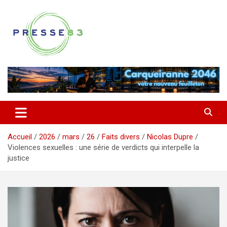
Aller
au
contenu
Comprendre ce qui se joue vraiment dans le Var
Presse 83
Accueil
2026
mars
26
Faits divers
Nicolas Dupre
Violences sexuelles : une série de verdicts qui interpelle la
justice