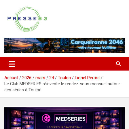
Aller
au
contenu
Comprendre ce qui se joue vraiment dans le Var
Presse 83
Accueil
2026
mars
24
Toulon
Lionel Pérard
Le Club MEDSERIES réinvente le rendez-vous mensuel autour
des séries à Toulon