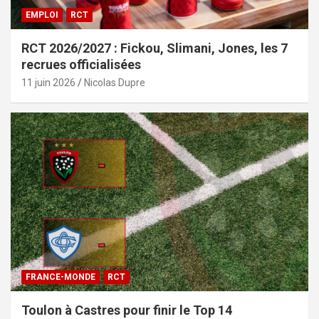
EMPLOI
RCT
RCT 2026/2027 : Fickou, Slimani, Jones, les 7
recrues officialisées
11 juin 2026
Nicolas Dupre
FRANCE-MONDE
RCT
Toulon à Castres pour finir le Top 14