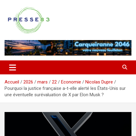
Aller
au
contenu
Comprendre ce qui se joue vraiment dans le Var
Presse 83
Accueil
2026
mars
22
Economie
Nicolas Dupre
Pourquoi la justice française a-t-elle alerté les États-Unis sur
une éventuelle surévaluation de X par Elon Musk ?