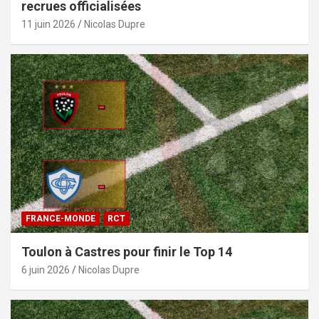
recrues officialisées
11 juin 2026
Nicolas Dupre
FRANCE-MONDE
RCT
Toulon à Castres pour finir le Top 14
6 juin 2026
Nicolas Dupre