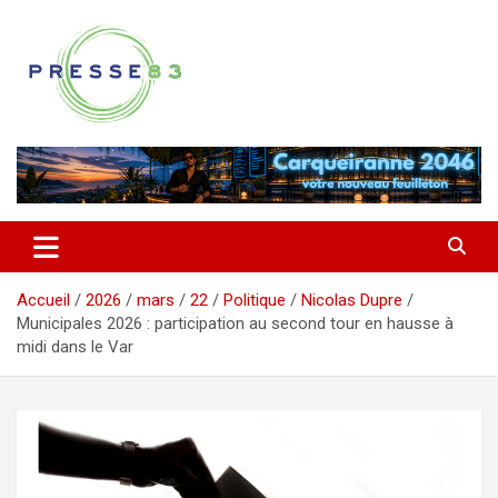
Aller
au
contenu
Comprendre ce qui se joue vraiment dans le Var
Presse 83
Accueil
2026
mars
22
Politique
Nicolas Dupre
Municipales 2026 : participation au second tour en hausse à
midi dans le Var