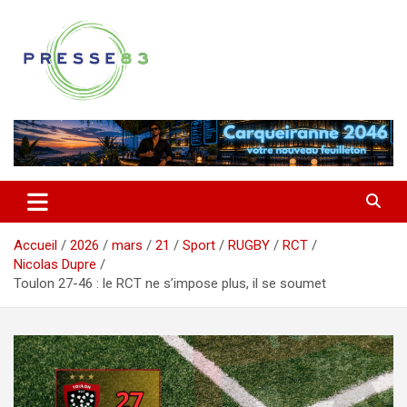
Aller
au
contenu
Comprendre ce qui se joue vraiment dans le Var
Presse 83
Accueil
2026
mars
21
Sport
RUGBY
RCT
Nicolas Dupre
Toulon 27-46 : le RCT ne s’impose plus, il se soumet