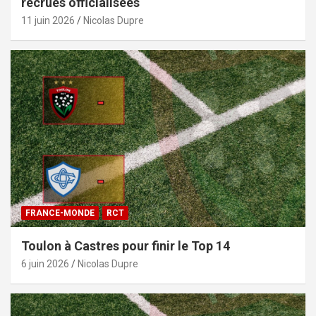
recrues officialisées
11 juin 2026
Nicolas Dupre
FRANCE-MONDE
RCT
Toulon à Castres pour finir le Top 14
6 juin 2026
Nicolas Dupre