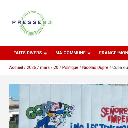
Aller
au
contenu
Comprendre ce qui se joue vraiment dans le Var
Presse 83
FAITS DIVERS
MA COMMUNE
FRANCE-MON
Accueil
2026
mars
20
Politique
Nicolas Dupre
Cuba ouv