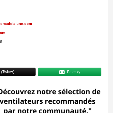
nemadelalune.com
com
65
 (Twitter)
Bluesky