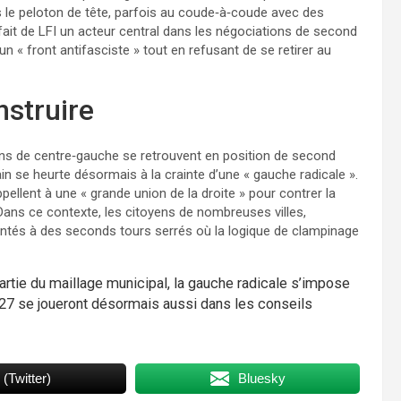
 le peloton de tête, parfois au coude‑à‑coude avec des
fait de LFI un acteur central dans les négociations de second
n « front antifasciste » tout en refusant de se retirer au
nstruire
ons de centre‑gauche se retrouvent en position de second
cain se heurte désormais à la crainte d’une « gauche radicale ».
ppellent à une « grande union de la droite » pour contrer la
 Dans ce contexte, les citoyens de nombreuses villes,
ontés à des seconds tours serrés où la logique de clampinage
artie du maillage municipal, la gauche radicale s’impose
027 se joueront désormais aussi dans les conseils
 (Twitter)
Bluesky