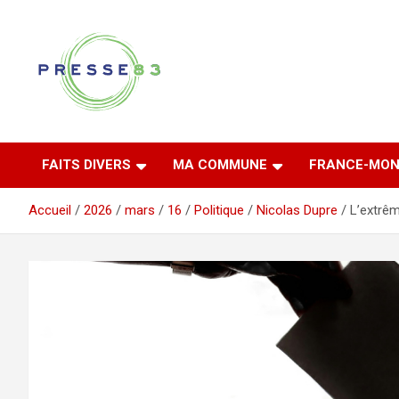
Aller
au
contenu
Comprendre ce qui se joue vraiment dans le Var
Presse 83
FAITS DIVERS
MA COMMUNE
FRANCE-MON
Accueil
2026
mars
16
Politique
Nicolas Dupre
L’extrêm