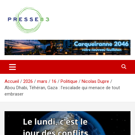
Aller
au
contenu
Comprendre ce qui se joue vraiment dans le Var
Presse 83
Accueil
2026
mars
16
Politique
Nicolas Dupre
Abou Dhabi, Téhéran, Gaza : l’escalade qui menace de tout
embraser