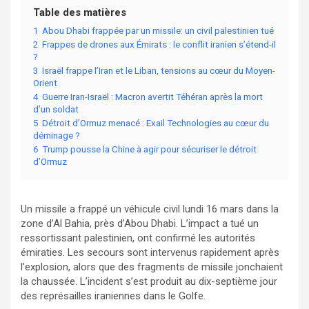
Table des matières
1
Abou Dhabi frappée par un missile: un civil palestinien tué
2
Frappes de drones aux Émirats : le conflit iranien s’étend-il
?
3
Israël frappe l’Iran et le Liban, tensions au cœur du Moyen-
Orient
4
Guerre Iran-Israël : Macron avertit Téhéran après la mort
d’un soldat
5
Détroit d’Ormuz menacé : Exail Technologies au cœur du
déminage ?
6
Trump pousse la Chine à agir pour sécuriser le détroit
d’Ormuz
Un missile a frappé un véhicule civil lundi 16 mars dans la
zone d’Al Bahia, près d’Abou Dhabi. L’impact a tué un
ressortissant palestinien, ont confirmé les autorités
émiraties. Les secours sont intervenus rapidement après
l’explosion, alors que des fragments de missile jonchaient
la chaussée. L’incident s’est produit au dix-septième jour
des représailles iraniennes dans le Golfe.