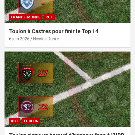
FRANCE-MONDE
RCT
Toulon à Castres pour finir le Top 14
6 juin 2026
Nicolas Dupre
RCT
TOULON