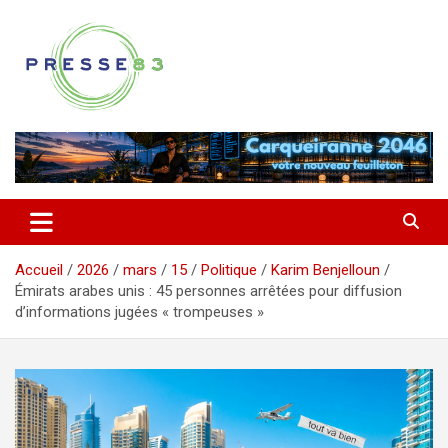
Aller
au
contenu
Comprendre ce qui se joue vraiment dans le Var
Presse 83
Accueil
2026
mars
15
Politique
Karim Benjelloun
Émirats arabes unis : 45 personnes arrêtées pour diffusion
d’informations jugées « trompeuses »