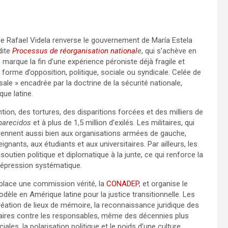
orge Rafael Videla renverse le gouvernement de María Estela
dite
Processus de réorganisation national
e
, qui s’achève en
 marque la fin d’une expérience péroniste déjà fragile et
orme d’opposition, politique, sociale ou syndicale. Celée de
 sale » encadrée par la doctrine de la sécurité nationale,
ue latine.
ion, des tortures, des disparitions forcées et des milliers de
parecidos
et à plus de 1,5 million d’exilés. Les militaires, qui
n prennent aussi bien aux organisations armées de gauche,
ants, aux étudiants et aux universitaires. Par ailleurs, les
outien politique et diplomatique à la junte, ce qui renforce la
répression systématique.
 place une commission vérité, la
CONADEP
, et organise le
odèle en Amérique latine pour la justice transitionnelle. Les
réation de lieux de mémoire, la reconnaissance juridique des
ciaires contre les responsables, même des décennies plus
ales, la polarisation politique et le poids d’une culture