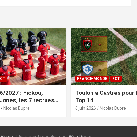
CT
FRANCE-MONDE
RCT
/2027 : Fickou,
Toulon à Castres pour f
 Jones, les 7 recrues
Top 14
sées
Nicolas Dupre
6 juin 2026
Nicolas Dupre
 Horse
Fièrement propulsé par :
WordPress