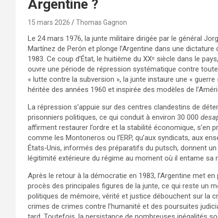
Argentine ?
15 mars 2026
Thomas Gagnon
Le 24 mars 1976, la junte militaire dirigée par le général J
Martínez de Perón et plonge l’Argentine dans une dictature 
1983. Ce coup d’État, le huitième du XXᵉ siècle dans le pays,
ouvre une période de répression systématique contre toute f
« lutte contre la subversion », la junte instaure une « guerre
héritée des années 1960 et inspirée des modèles de l’Amériq
La répression s’appuie sur des centres clandestins de détent
prisonniers politiques, ce qui conduit à environ 30 000
desa
affirment restaurer l’ordre et la stabilité économique, s’e
comme les Montoneros ou l’ERP, qu’aux syndicats, aux enseign
États‑Unis, informés des préparatifs du putsch, donnent un s
légitimité extérieure du régime au moment où il entame sa 
Après le retour à la démocratie en 1983, l’Argentine met en
procès des principales figures de la junte, ce qui reste un m
politiques de mémoire, vérité et justice débouchent sur la c
crimes de crimes contre l’humanité et des poursuites judi
tard. Toutefois, la persistance de nombreuses inégalités soci