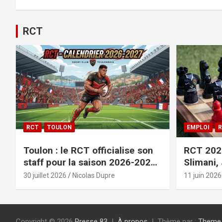
RCT
RCT
TOULON
EMPLOI
R
Toulon : le RCT officialise son
RCT 2026
staff pour la saison 2026-2027+
Slimani,
le calendrier
officiali
30 juillet 2026
Nicolas Dupre
11 juin 2026
Copyright © 2026
Presse 83
À propos
Thème par :
Theme