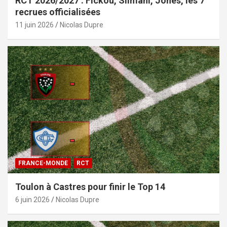
RCT 2026/2027 : Fickou, Slimani, Jones, les 7
recrues officialisées
11 juin 2026
Nicolas Dupre
FRANCE-MONDE
RCT
Toulon à Castres pour finir le Top 14
6 juin 2026
Nicolas Dupre