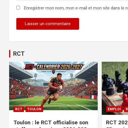
Enregistrer mon nom, mon e-mail et mon site dans le 
Alternative:
RCT
RCT
TOULON
EMPLOI
R
Toulon : le RCT officialise son
RCT 2026