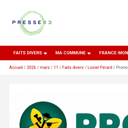
Aller
au
contenu
Comprendre ce qui se joue vraiment dans le Var
Presse 83
FAITS DIVERS
MA COMMUNE
FRANCE-MON
Accueil
2026
mars
11
Faits divers
Lionel Pérard
Pronot