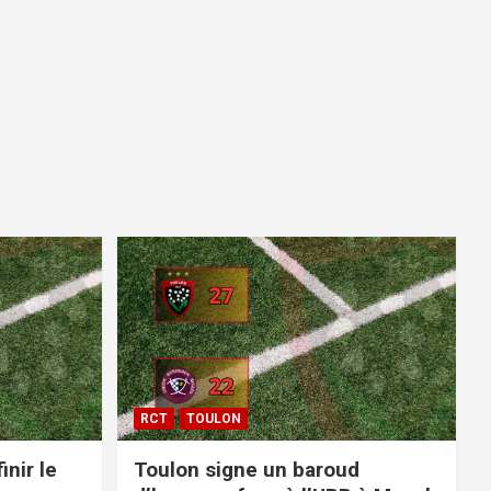
RCT
TOULON
inir le
Toulon signe un baroud