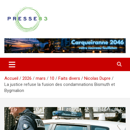
Aller
au
contenu
Comprendre ce qui se joue vraiment dans le Var
Presse 83
Accueil
2026
mars
10
Faits divers
Nicolas Dupre
La justice refuse la fusion des condamnations Bismuth et
Bygmalion