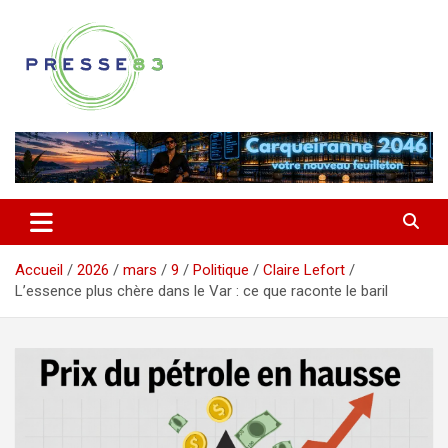
Aller
au
contenu
Comprendre ce qui se joue vraiment dans le Var
Presse 83
Accueil
2026
mars
9
Politique
Claire Lefort
L’essence plus chère dans le Var : ce que raconte le baril