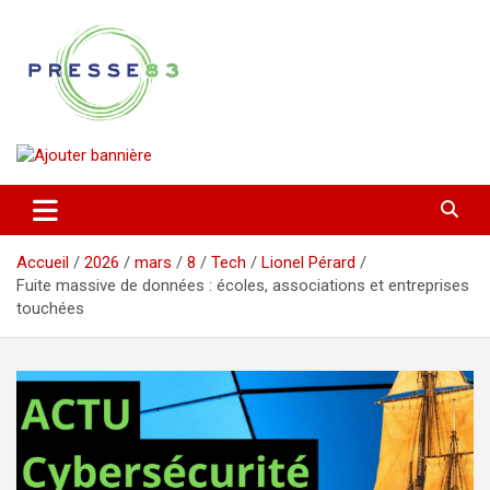
Aller
au
contenu
Comprendre ce qui se joue vraiment dans le Var
Presse 83
Accueil
2026
mars
8
Tech
Lionel Pérard
Fuite massive de données : écoles, associations et entreprises
touchées