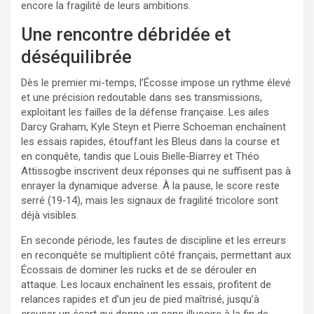
encore la fragilité de leurs ambitions.
Une rencontre débridée et
déséquilibrée
Dès le premier mi-temps, l’Écosse impose un rythme élevé
et une précision redoutable dans ses transmissions,
exploitant les failles de la défense française. Les ailes
Darcy Graham, Kyle Steyn et Pierre Schoeman enchaînent
les essais rapides, étouffant les Bleus dans la course et
en conquête, tandis que Louis Bielle‑Biarrey et Théo
Attissogbe inscrivent deux réponses qui ne suffisent pas à
enrayer la dynamique adverse. À la pause, le score reste
serré (19‑14), mais les signaux de fragilité tricolore sont
déjà visibles.
En seconde période, les fautes de discipline et les erreurs
en reconquête se multiplient côté français, permettant aux
Écossais de dominer les rucks et de se dérouler en
attaque. Les locaux enchaînent les essais, profitent de
relances rapides et d’un jeu de pied maîtrisé, jusqu’à
creuser un écart qui donne un sens illusoire à la fin de