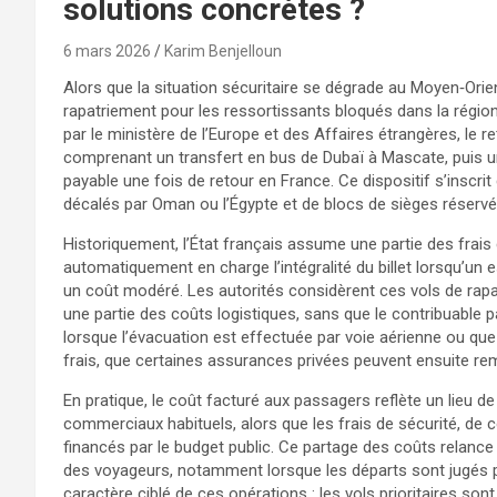
solutions concrètes ?
6 mars 2026
Karim Benjelloun
Alors que la situation sécuritaire se dégrade au Moyen‑Orien
rapatriement pour les ressortissants bloqués dans la rég
par le ministère de l’Europe et des Affaires étrangères, le re
comprenant un transfert en bus de Dubaï à Mascate, puis u
payable une fois de retour en France. Ce dispositif s’inscrit 
décalés par Oman ou l’Égypte et de blocs de sièges réserv
Historiquement, l’État français assume une partie des frais
automatiquement en charge l’intégralité du billet lorsqu’un 
un coût modéré. Les autorités considèrent ces vols de ra
une partie des coûts logistiques, sans que le contribuable 
lorsque l’évacuation est effectuée par voie aérienne ou que l
frais, que certaines assurances privées peuvent ensuite re
En pratique, le coût facturé aux passagers reflète un lieu de t
commerciaux habituels, alors que les frais de sécurité, de 
financés par le budget public. Ce partage des coûts relance 
des voyageurs, notamment lorsque les départs sont jugés pré
caractère ciblé de ces opérations : les vols prioritaires son