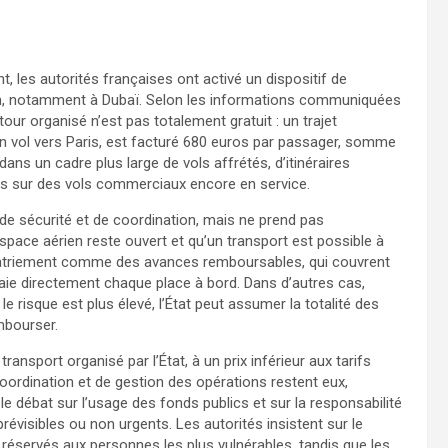
t, les autorités françaises ont activé un dispositif de
ion, notamment à Dubaï. Selon les informations communiquées
tour organisé n’est pas totalement gratuit : un trajet
n vol vers Paris, est facturé 680 euros par passager, somme
dans un cadre plus large de vols affrétés, d’itinéraires
és sur des vols commerciaux encore en service.
 de sécurité et de coordination, mais ne prend pas
espace aérien reste ouvert et qu’un transport est possible à
patriement comme des avances remboursables, qui couvrent
paie directement chaque place à bord. Dans d’autres cas,
e risque est plus élevé, l’État peut assumer la totalité des
mbourser.
ransport organisé par l’État, à un prix inférieur aux tarifs
coordination et de gestion des opérations restent eux,
le débat sur l’usage des fonds publics et sur la responsabilité
visibles ou non urgents. Les autorités insistent sur le
t réservés aux personnes les plus vulnérables, tandis que les