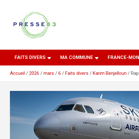
Aller
au
contenu
Comprendre ce qui se joue vraiment dans le Var
Presse 83
FAITS DIVERS
MA COMMUNE
FRANCE-MON
Accueil
2026
mars
6
Faits divers
Karim Benjelloun
Rap