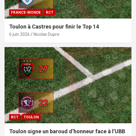
FRANCE-MONDE
RCT
Toulon à Castres pour finir le Top 14
6 juin 2026
Nicolas Dupre
RCT
TOULON
Toulon signe un baroud d’honneur face à l’UBB