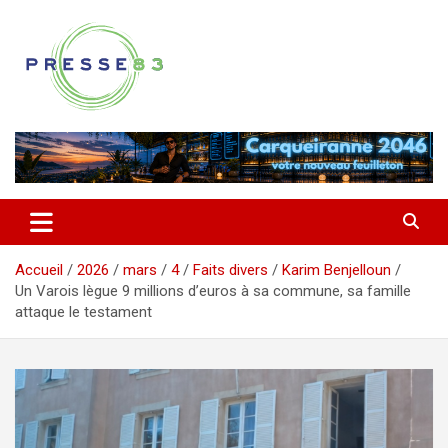
Aller
au
contenu
Comprendre ce qui se joue vraiment dans le Var
Presse 83
Accueil
2026
mars
4
Faits divers
Karim Benjelloun
Un Varois lègue 9 millions d’euros à sa commune, sa famille
attaque le testament