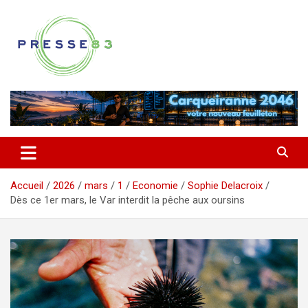
Aller
au
contenu
Comprendre ce qui se joue vraiment dans le Var
Presse 83
Accueil
2026
mars
1
Economie
Sophie Delacroix
Dès ce 1er mars, le Var interdit la pêche aux oursins