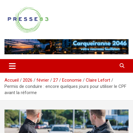
Aller
au
contenu
Comprendre ce qui se joue vraiment dans le Var
Presse 83
Accueil
2026
février
27
Economie
Claire Lefort
Permis de conduire : encore quelques jours pour utiliser le CPF
avant la réforme