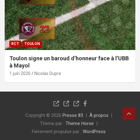
RCT
TOULON
Toulon signe un baroud d’honneur face à l’UBB
à Mayol
1 juin 2026
Nicolas Dupre
Copyright © 2026
Presse 83
À propos
Thème par :
Theme Horse
Fièrement propulsé par :
WordPress