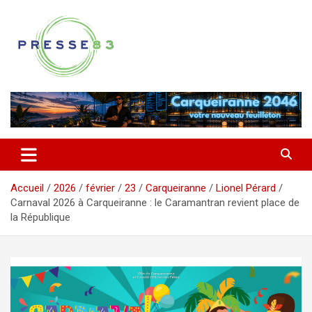
Aller
au
contenu
Comprendre ce qui se joue vraiment dans le Var
Presse 83
Accueil
2026
février
23
Carqueiranne
Lionel Pérard
Carnaval 2026 à Carqueiranne : le Caramantran revient place de
la République