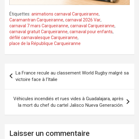
Étiquettes:
animations carnaval Carqueiranne
,
Caramantran Carqueiranne
,
carnaval 2026 Var
,
carnaval 7 mars Carqueiranne
,
carnaval Carqueiranne
,
carnaval gratuit Carqueiranne
,
carnaval pour enfants
,
défilé carnavalesque Carqueiranne
,
place de la République Carqueiranne
Navigation
La France recule au classement World Rugby malgré sa
de
victoire face à l’Italie
l’article
Véhicules incendiés et rues vides à Guadalajara, après
la mort du chef du cartel Jalisco Nueva Generación.
Laisser un commentaire