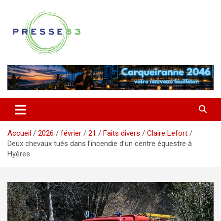
Aller
au
contenu
Comprendre ce qui se joue vraiment dans le Var
Presse 83
Accueil
2026
février
21
Faits divers
Claire Lefort
Deux chevaux tués dans l’incendie d’un centre équestre à
Hyères