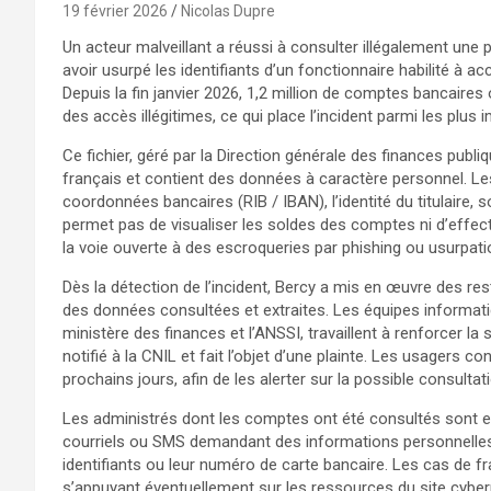
19 février 2026
Nicolas Dupre
Un acteur malveillant a réussi à consulter illégalement une 
avoir usurpé les identifiants d’un fonctionnaire habilité à a
Depuis la fin janvier 2026, 1,2 million de comptes bancaire
des accès illégitimes, ce qui place l’incident parmi les plus
Ce fichier, géré par la Direction générale des finances pub
français et contient des données à caractère personnel. Le
coordonnées bancaires (RIB / IBAN), l’identité du titulaire, so
permet pas de visualiser les soldes des comptes ni d’effect
la voie ouverte à des escroqueries par phishing ou usurpatio
Dès la détection de l’incident, Bercy a mis en œuvre des rest
des données consultées et extraites. Les équipes informati
ministère des finances et l’ANSSI, travaillent à renforcer la
notifié à la CNIL et fait l’objet d’une plainte. Les usagers 
prochains jours, afin de les alerter sur la possible consulta
Les administrés dont les comptes ont été consultés sont en
courriels ou SMS demandant des informations personnelles
identifiants ou leur numéro de carte bancaire. Les cas de 
s’appuyant éventuellement sur les ressources du site cyberm