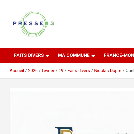
Aller
au
contenu
Comprendre ce qui se joue vraiment dans le Var
Presse 83
FAITS DIVERS
MA COMMUNE
FRANCE-MON
Accueil
2026
février
19
Faits divers
Nicolas Dupre
Quel