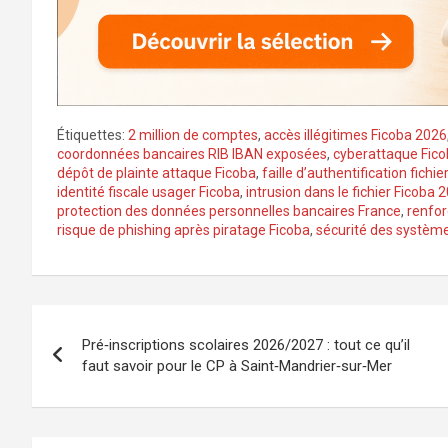
Étiquettes:
2 million de comptes
,
accès illégitimes Ficoba 2026
coordonnées bancaires RIB IBAN exposées
,
cyberattaque Ficob
dépôt de plainte attaque Ficoba
,
faille d’authentification fichie
identité fiscale usager Ficoba
,
intrusion dans le fichier Ficoba 
protection des données personnelles bancaires France
,
renfor
risque de phishing après piratage Ficoba
,
sécurité des systèm
Navigation
Pré‑inscriptions scolaires 2026/2027 : tout ce qu’il
de
faut savoir pour le CP à Saint‑Mandrier‑sur‑Mer
l’article