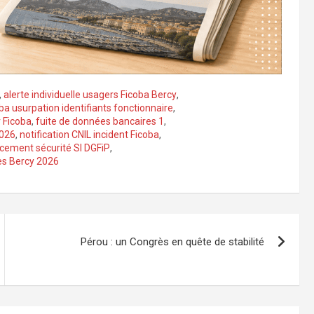
,
alerte individuelle usagers Ficoba Bercy
,
a usurpation identifiants fonctionnaire
,
r Ficoba
,
fuite de données bancaires 1
,
2026
,
notification CNIL incident Ficoba
,
cement sécurité SI DGFiP
,
es Bercy 2026
Pérou : un Congrès en quête de stabilité