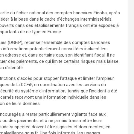
partie du fichier national des comptes bancaires Ficoba, après
ccéder à la base dans le cadre d’échanges interministériels.
s ouverts dans des établissements français ont été exposés à
 importants de ce type en France.
liques (DGFiP), recense l’ensemble des comptes bancaires
s informations potentiellement consultées incluent les
n adresse et, dans certains cas, son identifiant fiscal. Il ne
uer des paiements, ce qui limite certains risques mais laisse
n d’identité.
rictions d’accès pour stopper l’attaque et limiter l’ampleur
ques de la DGFiP, en coordination avec les services du
 sécurité du système d’information, tandis que l’incident a été
concernés recevront une information individuelle dans les
tion de leurs données.
couragés à rester particulièrement vigilants face aux
 ou des paiements, et à ne jamais transmettre leurs
fraude suspectée doivent être signalés et documentés, en
alveillance.gouv.fr. Une fois informés, les usagers