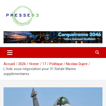
Aller
au
contenu
Comprendre ce qui se joue vraiment dans le Var
Presse 83
Accueil
2026
février
17
Politique
Nicolas Dupre
L’Inde sous‑négociation pour 31 Rafale Marine
supplémentaires