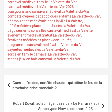
carnaval médiéval famille La Valette-du-Var
,
carnaval médiéval La Valette-du-Var 2026
,
coin gourmand carnaval médiéval La Valette-du-Var
,
combats d’épées pédagogiques enfants La Valette-du-Var
,
déambulation médiévale dans la ville La Valette
,
défilé médiéval place Jean-Jaurès La Valette-du-Var
,
déguisements conseillés carnaval médiéval La Valette
,
événement médiéval gratuit La Valette-du-Var
,
festivités médiévales place Jean-Jaurès
,
programme carnaval médiéval La Valette-du-Var
,
saynètes médiévales La Valette-du-Var
,
sortie en famille carnaval La Valette-du-Var
,
stands jeux en bois carnaval La Valette-du-Var
Navigation
Guerres froides, conflits chauds : qui attise le feu de la
de
prochaine crise mondiale ?
l’article
Robert Duvall, acteur légendaire de « Le Parrain » et «
Apocalypse Now », est mort à 95 ans