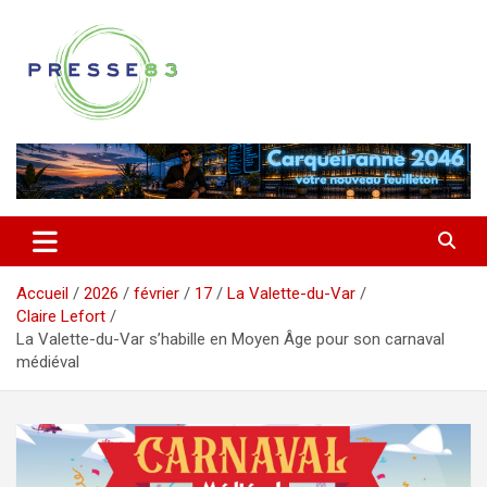
Aller
au
contenu
Comprendre ce qui se joue vraiment dans le Var
Presse 83
Accueil
2026
février
17
La Valette-du-Var
Claire Lefort
La Valette-du-Var s’habille en Moyen Âge pour son carnaval
médiéval