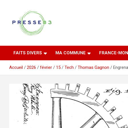
Aller
au
contenu
Comprendre ce qui se joue vraiment dans le Var
Presse 83
FAITS DIVERS
MA COMMUNE
FRANCE-MON
Accueil
2026
février
15
Tech
Thomas Gagnon
Engrena