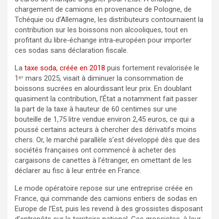
chargement de camions en provenance de Pologne, de
Tchéquie ou d’Allemagne, les distributeurs contournaient la
contribution sur les boissons non alcooliques, tout en
profitant du libre‑échange intra‑européen pour importer
ces sodas sans déclaration fiscale.
La
taxe soda, créée en 2018
puis fortement revalorisée le
1ᵉʳ mars 2025, visait à diminuer la consommation de
boissons sucrées en alourdissant leur prix. En doublant
quasiment la contribution, l’État a notamment fait passer
la part de la taxe à hauteur de 60 centimes sur une
bouteille de 1,75 litre vendue environ 2,45 euros, ce qui a
poussé certains acteurs à chercher des dérivatifs moins
chers. Or, le marché parallèle s’est développé dès que des
sociétés françaises ont commencé à acheter des
cargaisons de canettes à l’étranger, en omettant de les
déclarer au fisc à leur entrée en France.
Le mode opératoire repose sur une entreprise créée en
France, qui commande des camions entiers de sodas en
Europe de l’Est, puis les revend à des grossistes disposant
d’entrepôts sur le territoire national. Ces grossistes, à leur