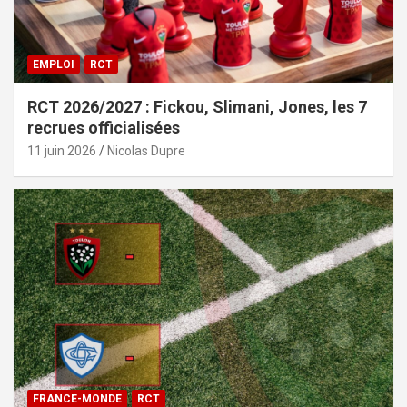
EMPLOI
RCT
RCT 2026/2027 : Fickou, Slimani, Jones, les 7
recrues officialisées
11 juin 2026
Nicolas Dupre
FRANCE-MONDE
RCT