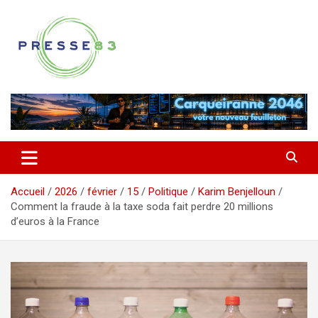
Aller
au
contenu
Comprendre ce qui se joue vraiment dans le Var
Presse 83
Accueil
2026
février
15
Politique
Karim Benjelloun
Comment la fraude à la taxe soda fait perdre 20 millions
d’euros à la France