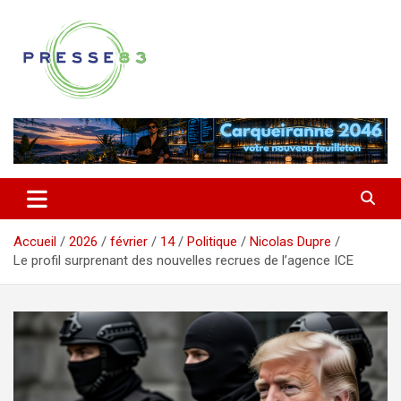
Aller
au
contenu
Comprendre ce qui se joue vraiment dans le Var
Presse 83
Accueil
2026
février
14
Politique
Nicolas Dupre
Le profil surprenant des nouvelles recrues de l’agence ICE