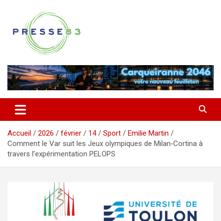
Aller
au
contenu
Comprendre ce qui se joue vraiment dans le Var
Presse 83
Accueil
2026
février
14
Sport
Emilie Martin
Comment le Var suit les Jeux olympiques de Milan‑Cortina à
travers l’expérimentation PELOPS