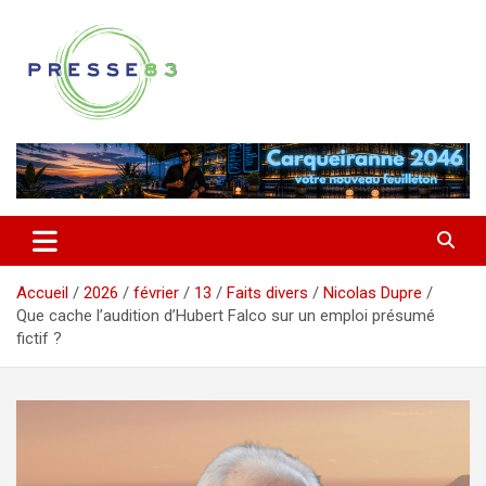
Aller
au
contenu
Comprendre ce qui se joue vraiment dans le Var
Presse 83
Accueil
2026
février
13
Faits divers
Nicolas Dupre
Que cache l’audition d’Hubert Falco sur un emploi présumé
fictif ?