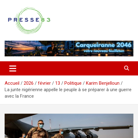
Aller
au
contenu
Comprendre ce qui se joue vraiment dans le Var
Presse 83
Accueil
2026
février
13
Politique
Karim Benjelloun
La junte nigérienne appelle le peuple à se préparer à une guerre
avec la France