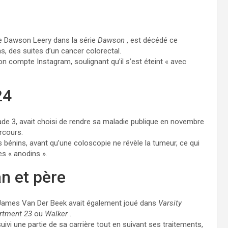
e Dawson Leery dans la série
Dawson
, est décédé ce
as, des suites d’un cancer colorectal.
 compte Instagram, soulignant qu’il s’est éteint « avec
24
ade 3, avait choisi de rendre sa maladie publique en novembre
rcours.
gés bénins, avant qu’une coloscopie ne révèle la tumeur, ce qui
es « anodins ».
n et père
James Van Der Beek avait également joué dans
Varsity
artment 23
ou
Walker
.
uivi une partie de sa carrière tout en suivant ses traitements,