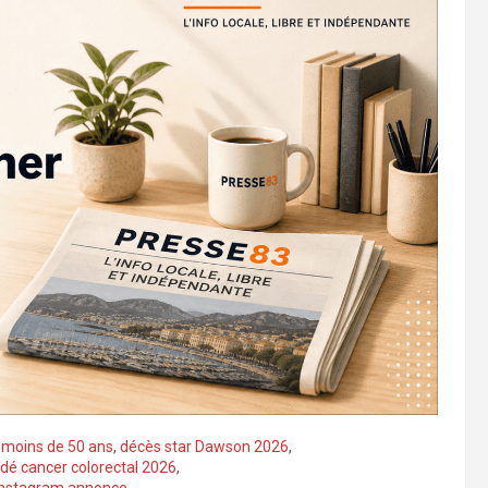
l moins de 50 ans
,
décès star Dawson 2026
,
é cancer colorectal 2026
,