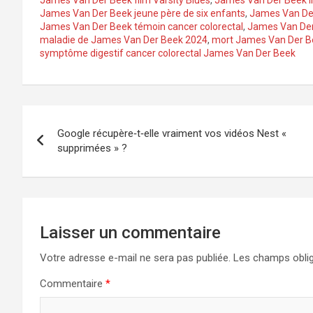
James Van Der Beek film Varsity Blues
,
James Van Der Beek 
James Van Der Beek jeune père de six enfants
,
James Van Der
James Van Der Beek témoin cancer colorectal
,
James Van Der 
maladie de James Van Der Beek 2024
,
mort James Van Der B
symptôme digestif cancer colorectal James Van Der Beek
Navigation
Google récupère‑t‑elle vraiment vos vidéos Nest «
de
supprimées » ?
l’article
Laisser un commentaire
Votre adresse e-mail ne sera pas publiée.
Les champs oblig
Commentaire
*