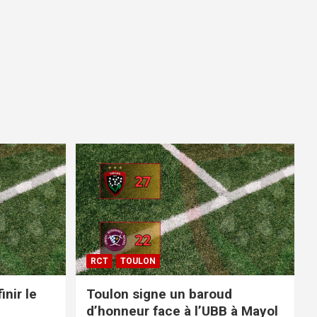
RCT
TOULON
inir le
Toulon signe un baroud
d’honneur face à l’UBB à Mayol