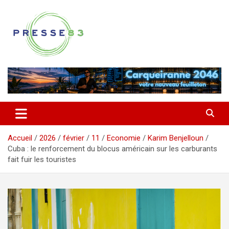
Aller
au
contenu
Comprendre ce qui se joue vraiment dans le Var
Presse 83
Accueil
2026
février
11
Economie
Karim Benjelloun
Cuba : le renforcement du blocus américain sur les carburants
fait fuir les touristes