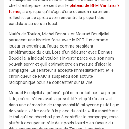
chef d’entreprise, présent sur le
plateau de BFM Var lundi 9
février
, a expliqué qu’il s’agit d’une décision mûrement
réfléchie, prise après avoir rencontré la plupart des
candidats au scrutin local.
Natifs de Toulon, Michel Bonnus et Mourad Boudjellal
partagent une histoire forte avec le RCT, l’un comme
joueur et entraîneur, l’autre comme président
emblématique du club. Lors d’un déjeuner avec Bonnus,
Boudjellal a indiqué vouloir s’investir parce que son nom
pouvait servir et qu’il estimait être en mesure d’aider la
campagne. Le sénateur a accepté immédiatement, et le
chroniqueur de RMC a suspendu son activité
radiophonique pour se concentrer sur la ville.
Mourad Boudjellal a précisé qu’il ne montait pas sa propre
liste, même s’il en avait la possibilité, et qu’il s’inscrivait
dans une démarche de responsabilité citoyenne plutôt que
de vouloir « être calife à la place du calife ». Il a insisté sur
le fait qu’il ne cherchait pas à contrôler la campagne, mais
plutôt à occuper un rôle de « poids lourd » en faveur du
développement économique de Toulon. Il souhaite