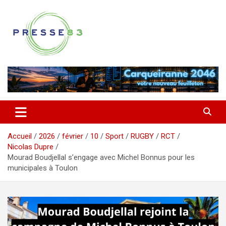
Aller
au
contenu
Comprendre ce qui se joue vraiment dans le Var
Presse 83
Accueil
2026
février
10
Sport
RUGBY
RCT
Nicolas Dupre
Mourad Boudjellal s’engage avec Michel Bonnus pour les
municipales à Toulon