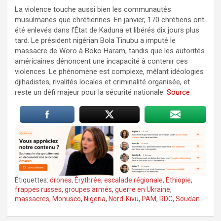
La violence touche aussi bien les communautés
musulmanes que chrétiennes. En janvier, 170 chrétiens ont
été enlevés dans l’État de Kaduna et libérés dix jours plus
tard. Le président nigérian Bola Tinubu a imputé le
massacre de Woro à Boko Haram, tandis que les autorités
américaines dénoncent une incapacité à contenir ces
violences. Le phénomène est complexe, mêlant idéologies
djihadistes, rivalités locales et criminalité organisée, et
reste un défi majeur pour la sécurité nationale.
Source
Étiquettes:
drones
,
Érythrée
,
escalade régionale
,
Éthiopie
,
frappes russes
,
groupes armés
,
guerre en Ukraine
,
massacres
,
Monusco
,
Nigeria
,
Nord-Kivu
,
PAM
,
RDC
,
Soudan