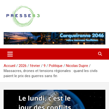
Aller
au
contenu
Comprendre ce qui se joue vraiment dans le Var
Presse 83
Accueil
2026
février
9
Politique
Nicolas Dupre
Massacres, drones et tensions régionales : quand les civils
paient le prix des guerres sans fin