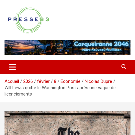
Aller
au
contenu
Comprendre ce qui se joue vraiment dans le Var
Presse 83
Accueil
2026
février
8
Economie
Nicolas Dupre
Will Lewis quitte le Washington Post après une vague de
licenciements